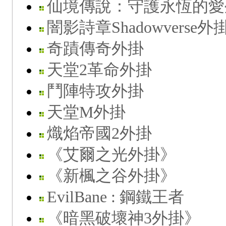
仙境傳說：守護永恆的愛
闇影詩章Shadowverse外
奇蹟傳奇外掛
天堂2革命外掛
鬥陣特攻外掛
天堂M外掛
熾焰帝國2外掛
《艾爾之光外掛》
《新楓之谷外掛》
EvilBane : 鋼鐵王者
《暗黑破壞神3外掛》