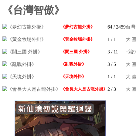
《台灣智傲》
64
/ 2459
台灣出
《夢幻古龍外掛》
1
/ 1
大 臺
《黃金牧場外掛》
3
/ 11
+籟
《闇三國 外掛》
3
/ 5
大 臺
《亂戰外掛》
1
/ 1
大 臺
《天境外掛》
2
/ 3
大 臺
《會長大人是古龍外掛》