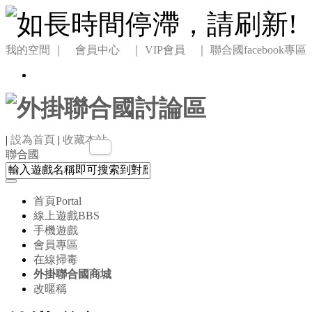
我的空間
｜ 會員中心 ｜
VIP會員 ｜
聯合國facebook專區
|
設為首頁
|
收藏本站
聯合國
首頁
Portal
線上遊戲
BBS
手機遊戲
會員專區
在線掃毒
外掛聯合國商城
改暱稱