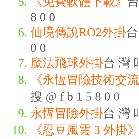
《免費軟體下載》
台
8 0 0
仙境傳說RO2外掛
台 
0 0
魔法飛球外掛
台 灣 叫
《永恆冒險技術交
搜 @ f b 1 5 8 0 0
永恆冒險外掛
台 灣 叫
《忍豆風雲 3 外掛