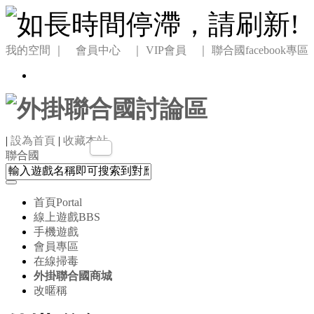
我的空間
｜ 會員中心 ｜
VIP會員 ｜
聯合國facebook專區
|
設為首頁
|
收藏本站
聯合國
首頁
Portal
線上遊戲
BBS
手機遊戲
會員專區
在線掃毒
外掛聯合國商城
改暱稱