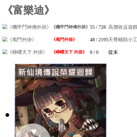
《富樂迪》
55
/ 728
高價收這遊
《機甲鬥神傳外掛》
48
/ 2195
天尊輔助小工具~
《蜀門外掛》
0
/ 0
從未
《崢嶸天下 外掛》