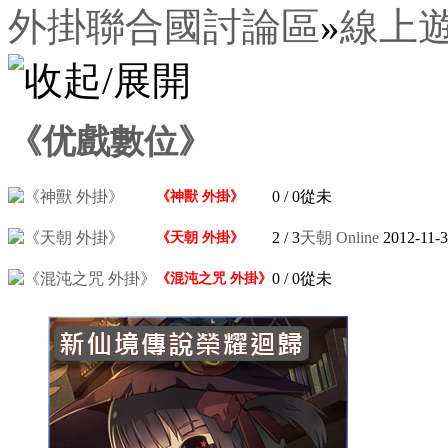
外掛聯合國討論區
»
線上
《优戲數位》
0
/ 0
從未
《神獸 外掛》
2
/ 3
天朝 Online
2012-11-
《天朝 外掛》
0
/ 0
從未
《混沌之咒 外掛》