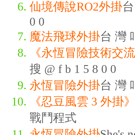
仙境傳說RO2外掛
台 
0 0
魔法飛球外掛
台 灣 叫
《永恆冒險技術交
搜 @ f b 1 5 8 0 0
永恆冒險外掛
台 灣 叫
《忍豆風雲 3 外掛
戰鬥程式
永恆冒險外掛
She's n