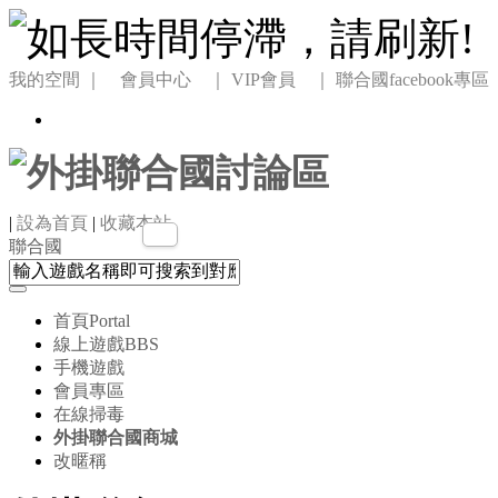
我的空間
｜ 會員中心 ｜
VIP會員 ｜
聯合國facebook專區
|
設為首頁
|
收藏本站
聯合國
首頁
Portal
線上遊戲
BBS
手機遊戲
會員專區
在線掃毒
外掛聯合國商城
改暱稱