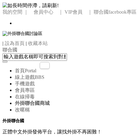
我的空間
｜ 會員中心 ｜
VIP會員 ｜
聯合國facebook專區
|
設為首頁
|
收藏本站
聯合國
首頁
Portal
線上遊戲
BBS
手機遊戲
會員專區
在線掃毒
外掛聯合國商城
改暱稱
外掛聯合國
正體中文外掛發佈平台，讓找外掛不再困難！