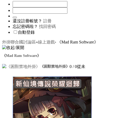
還沒註冊帳號？
註冊
忘記密碼啦？
找回密碼
自動登錄
外掛聯合國討論區
»
線上遊戲
›
《Mad Ram Software》
《Mad Ram Software》
0
/ 0
從未
《困獸禁地外掛》