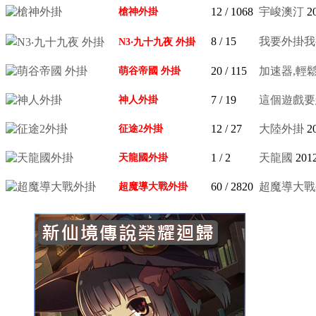
12
/ 1068
宇峻澳汀
2
槍神外掛
8
/ 15
我要外掛我要
N3‧九十九夜 外掛
20
/ 115
加速器,輕
萌谷帝國 外掛
7
/ 19
這個遊戲要
神人外掛
12
/ 27
大陸外掛
2
征途2外掛
1
/ 2
天龍國
201
天龍國外掛
60
/ 2820
超魔導大戰外
超魔導大戰外掛