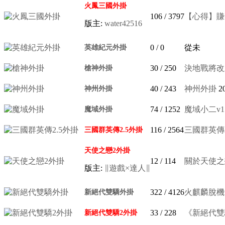
火鳳三國外掛
106
/ 3797
【心得】賺錢新
版主:
water42516
0
/ 0
從未
英雄紀元外掛
30
/ 250
決地戰將改
槍神外掛
40
/ 243
神州外掛
2
神州外掛
74
/ 1252
魔域小二v1
魔域外掛
116
/ 2564
三國群英傳2 S
三國群英傳2.5外掛
天使之戀2外掛
12
/ 114
關於天使之
版主:
∥遊戲×達人∥
322
/ 4126
火麒麟脫機v
新絕代雙驕外掛
33
/ 228
《新絕代雙驕 
新絕代雙驕2外掛