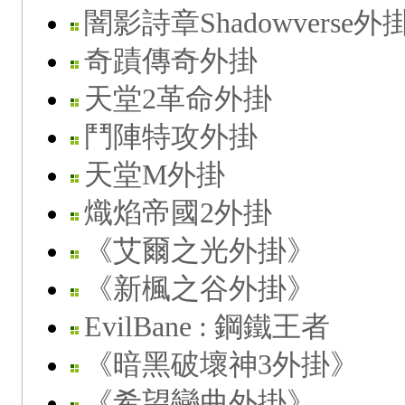
闇影詩章Shadowverse外
奇蹟傳奇外掛
天堂2革命外掛
鬥陣特攻外掛
天堂M外掛
熾焰帝國2外掛
《艾爾之光外掛》
《新楓之谷外掛》
EvilBane : 鋼鐵王者
《暗黑破壞神3外掛》
《希望戀曲外掛》