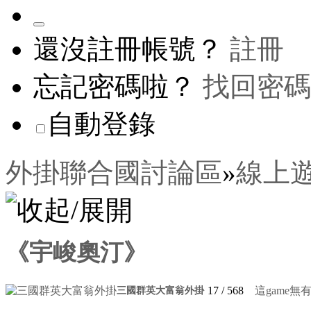
還沒註冊帳號？
註冊
忘記密碼啦？
找回密碼
自動登錄
外掛聯合國討論區
»
線上
《宇峻奧汀》
17
/ 568
這game無
三國群英大富翁外掛