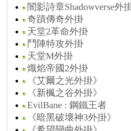
闇影詩章Shadowverse外
奇蹟傳奇外掛
天堂2革命外掛
鬥陣特攻外掛
天堂M外掛
熾焰帝國2外掛
《艾爾之光外掛》
《新楓之谷外掛》
EvilBane : 鋼鐵王者
《暗黑破壞神3外掛》
《希望戀曲外掛》