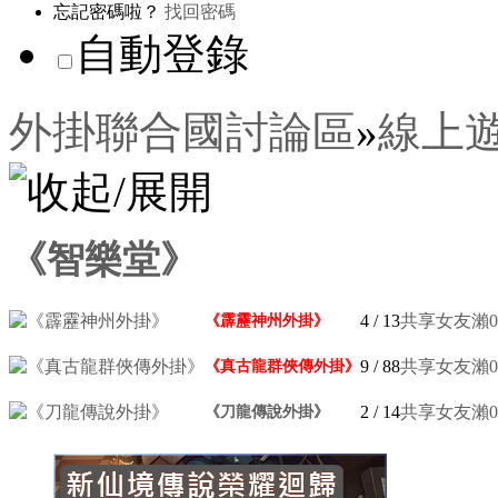
忘記密碼啦？
找回密碼
自動登錄
外掛聯合國討論區
»
線上
《智樂堂》
4
/ 13
共享女友瀨0197
《霹靂神州外掛》
9
/ 88
共享女友瀨0197
《真古龍群俠傳外掛》
2
/ 14
共享女友瀨0197
《刀龍傳說外掛》