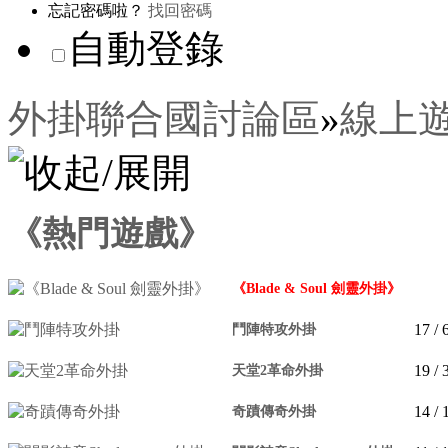
忘記密碼啦？
找回密碼
自動登錄
外掛聯合國討論區
»
線上
《熱門遊戲》
《Blade & Soul 劍靈外掛》
17
/ 
鬥陣特攻外掛
19
/ 
天堂2革命外掛
14
/ 
奇蹟傳奇外掛