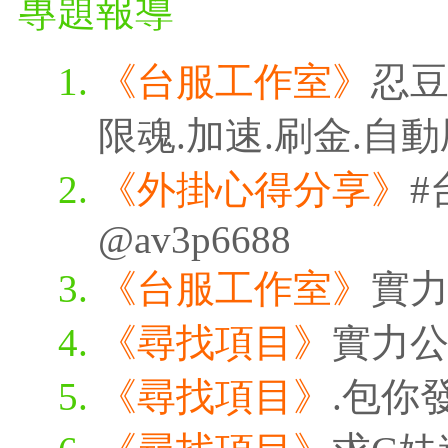
專題報導
《台服工作室》
忍豆
限魂.加速.刷金.自
《外掛心得分享》
#
@av3p6688
《台服工作室》
實
《尋找項目》
實力
《尋找項目》
.包你