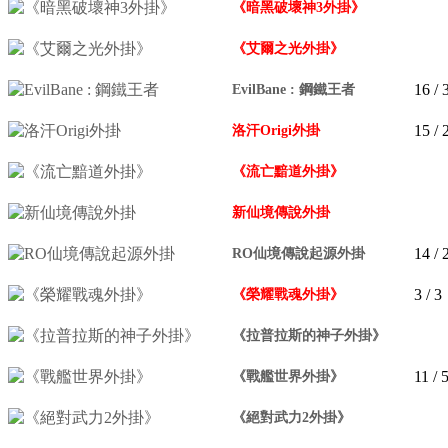
《暗黑破壞神3外掛》
《艾爾之光外掛》
16
/ 
EvilBane : 鋼鐵王者
15
/ 
洛汗Origi外掛
《流亡黯道外掛》
新仙境傳說外掛
14
/ 
RO仙境傳說起源外掛
3
/ 3
《榮耀戰魂外掛》
《拉普拉斯的神子外掛》
11
/ 
《戰艦世界外掛》
《絕對武力2外掛》