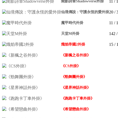
11
/ 
闇影詩章Shadowverse外掛
20
/ 
仙境傳說：守護永恆的愛外掛
11
/ 
魔甲時代外掛
142
/
天堂M外掛
15
/ 
熾焰帝國2外掛
《新楓之谷外掛》
《CS外掛》
《勁舞團外掛》
《星界神話外掛》
《跑跑卡丁車外掛》
《希望戀曲外掛》