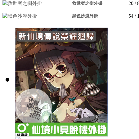
20
/ 
救世者之樹外掛
54
/ 
黑色沙漠外掛