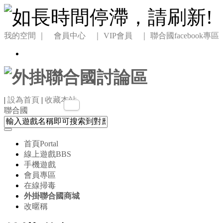
我的空間
｜ 會員中心 ｜
VIP會員 ｜
聯合國facebook專區
|
設為首頁
|
收藏本站
聯合國
首頁
Portal
線上遊戲
BBS
手機遊戲
會員專區
在線掃毒
外掛聯合國商城
改暱稱