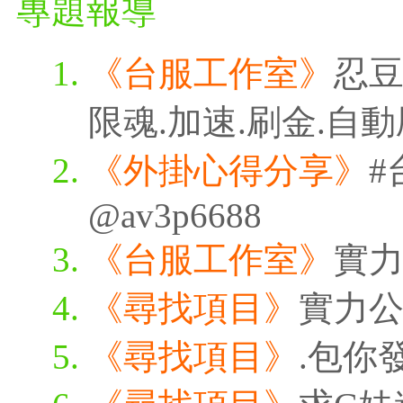
專題報導
《台服工作室》
忍豆
限魂.加速.刷金.自
《外掛心得分享》
#
@av3p6688
《台服工作室》
實
《尋找項目》
實力
《尋找項目》
.包你