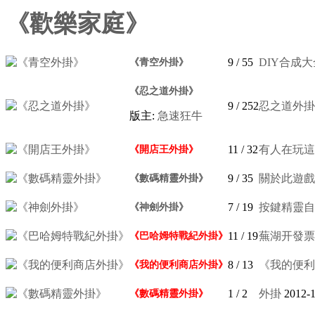
《歡樂家庭》
9
/ 55
DIY合成大
《青空外掛》
《忍之道外掛》
9
/ 252
忍之道外掛 
版主:
急速狂牛
11
/ 32
有人在玩這
《開店王外掛》
9
/ 35
關於此遊戲
《數碼精靈外掛》
7
/ 19
按鍵精靈自
《神劍外掛》
11
/ 19
蕪湖开發票136
《巴哈姆特戰紀外掛》
8
/ 13
《我的便利商店
《我的便利商店外掛》
1
/ 2
外掛
2012-
《數碼精靈外掛》