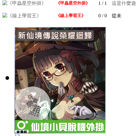
1
/ 1
這是什麼遊
《甲蟲星空外掛》
0
/ 0
從未
《線上學習王》