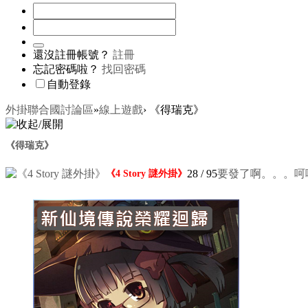
還沒註冊帳號？
註冊
忘記密碼啦？
找回密碼
自動登錄
外掛聯合國討論區
»
線上遊戲
›
《得瑞克》
《得瑞克》
28
/ 95
要發了啊。。。呵
《4 Story 謎外掛》