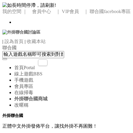
我的空間
｜ 會員中心 ｜
VIP會員 ｜
聯合國facebook專區
|
設為首頁
|
收藏本站
聯合國
首頁
Portal
線上遊戲
BBS
手機遊戲
會員專區
在線掃毒
外掛聯合國商城
改暱稱
外掛聯合國
正體中文外掛發佈平台，讓找外掛不再困難！