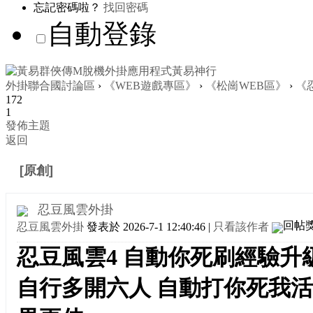
忘記密碼啦？
找回密碼
自動登錄
外掛聯合國討論區
›
《WEB遊戲專區》
›
《松崗WEB區》
›
《
172
1
發佈主題
返回
[原創]
忍豆風雲4外掛 自動你死刷經驗升級程式
忍豆風雲外掛
忍豆風雲外掛
發表於 2026-7-1 12:40:46
|
只看該作者
忍豆風雲4 自動你死刷經驗升
自行多開六人 自動打你死我活 