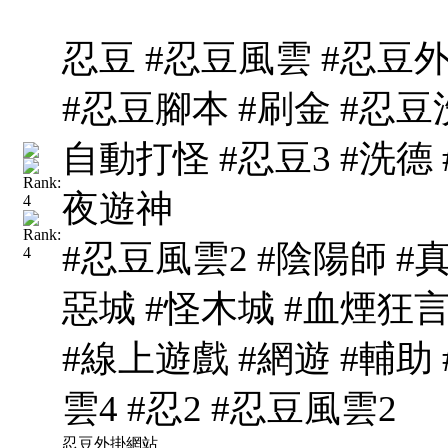
忍豆 #忍豆風雲 #忍豆外
#忍豆腳本 #刷金 #忍豆洗
自動打怪 #忍豆3 #洗德 
夜遊神
#忍豆風雲2 #陰陽師 #
惡城 #怪木城 #血煙狂言
#線上遊戲 #網遊 #輔助
雲4 #忍2 #忍豆風雲2
忍豆外掛網站