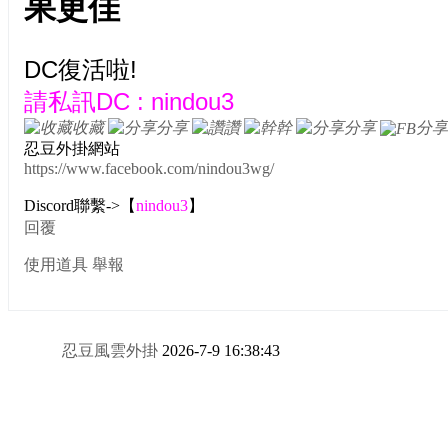
果更佳
DC復活啦!
請私訊DC : nindou3
收藏
分享
讚
幹
分享
分享
忍豆外掛網站
https://www.facebook.com/nindou3wg/
Discord聯繫->【
nindou3
】
回覆
使用道具
舉報
忍豆風雲外掛
2026-7-9 16:38:43