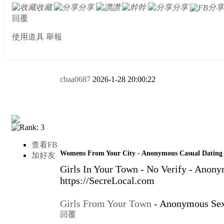
收藏
分享
讚
幹
分享
分享
回覆
使用道具
舉報
cbaa0687
2026-1-28 20:00:22
查看FB
Womens From Your City - Anonymous Casual Dating 
加好友
Girls In Your Town - No Verify - Anon
https://SecreLocal.com
Girls From Your Town
- Anonymous Sex
回覆