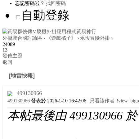
忘記密碼啦？
找回密碼
自動登錄
外掛聯合國討論區
›
《遊戲橘子》
›
永恆冒險外掛
›
24089
13
發佈主題
返回
[地雷快報]
港狗詐騙遙遙領先 還怕人知道
499130966
499130966
發表於 2026-1-10 16:42:06
|
只看該作者
|
!view_bigp
本帖最後由 499130966 於 2