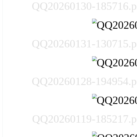
QQ20260130-185716.p
QQ20260131-130715.p
QQ20260128-194954.p
QQ20260119-185217.p