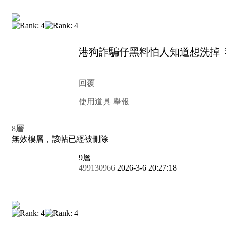
港狗詐騙仔黑料怕人知道想洗掉 
回覆
使用道具
舉報
8
層
無效樓層，該帖已經被刪除
9
層
499130966
2026-3-6 20:27:18