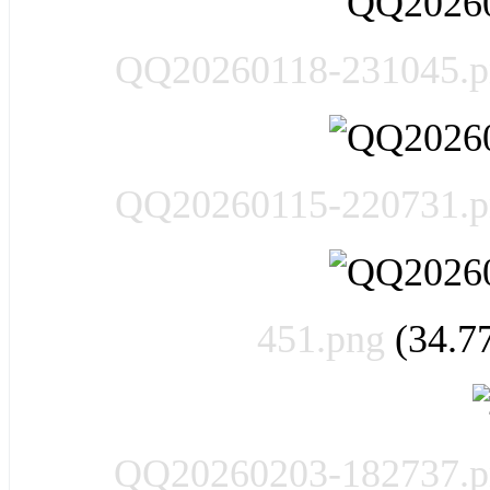
QQ20260118-231045.p
QQ20260115-220731.p
451.png
(34.
QQ20260203-182737.p