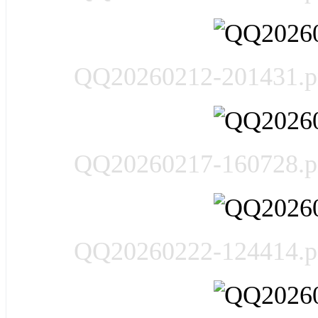
QQ20260212-201431.p
QQ20260217-160728.p
QQ20260222-124414.p