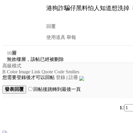
港狗詐騙仔黑料怕人知道想洗掉 
回覆
使用道具
舉報
10
層
無效樓層，該帖已經被刪除
高級模式
B
Color
Image
Link
Quote
Code
Smilies
您需要登錄後才可以回帖
登錄
|
註冊
發表回覆
回帖後跳轉到最後一頁
1
2