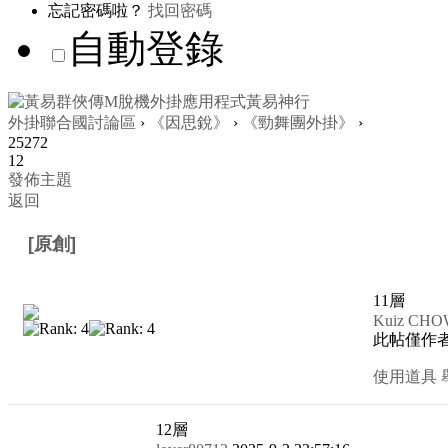
忘記密碼啦？
找回密碼
自動登錄
外掛聯合國討論區
›
《因思銳》
›
《勁舞團外掛》
›
25272
12
發佈主題
返回
[原創]
勁舞團全新可用封包+教學
11
層
Kuiz CH
此帖僅作
使用道具
12
層