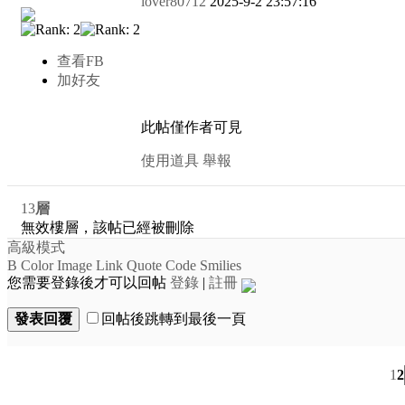
lover80712
2025-9-2 23:57:16
查看FB
加好友
此帖僅作者可見
使用道具
舉報
13
層
無效樓層，該帖已經被刪除
高級模式
B
Color
Image
Link
Quote
Code
Smilies
您需要登錄後才可以回帖
登錄
|
註冊
發表回覆
回帖後跳轉到最後一頁
1
2