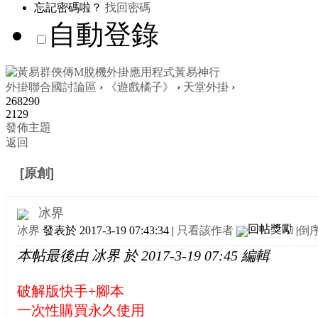
忘記密碼啦？
找回密碼
自動登錄
外掛聯合國討論區
›
《遊戲橘子》
›
天堂外掛
›
268290
2129
發佈主題
返回
[原創]
練功快手
冰界
冰界
發表於 2017-3-19 07:43:34
|
只看該作者
|
倒
本帖最後由 冰界 於 2017-3-19 07:45 編輯
破解版快手+腳本
一次性購買永久使用