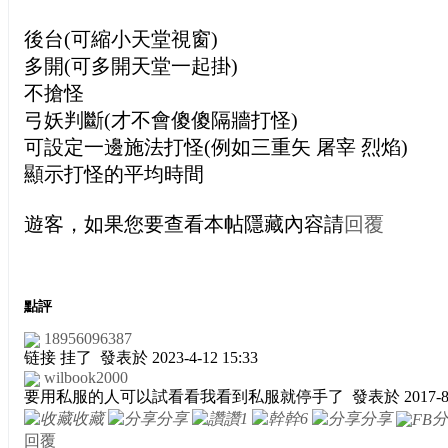
後台(可縮小天堂視窗)
多開(可多開天堂一起掛)
不搶怪
弓妖判斷(才不會傻傻隔牆打怪)
可設定一邊施法打怪(例如三重矢 屠宰 烈焰)
顯示打怪的平均時間
遊客，如果您要查看本帖隱藏內容請
回覆
點評
18956096387
链接 挂了
發表於 2023-4-12 15:33
wilbook2000
要用私服的人可以試看看我看到私服就停手了
發表於 2017-8-
收藏
分享
讚
1
幹
6
分享
分
回覆