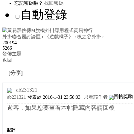
忘記密碼啦？
找回密碼
自動登錄
外掛聯合國討論區
›
《遊戲橘子》
›
楓之谷外掛
›
200194
5266
發佈主題
返回
[分享]
楓之谷 免費外掛
ab231321
ab231321
發表於 2016-1-31 23:58:03
|
只看該作者
遊客，如果您要查看本帖隱藏內容請
回覆
點評