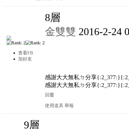
8
層
金雙雙
2016-2-24 
查看FB
加好友
感謝大大無私ㄉ分享
{:2_377:}{:2
感謝大大無私ㄉ分享{:2_377:}{:2_377
回覆
使用道具
舉報
9
層