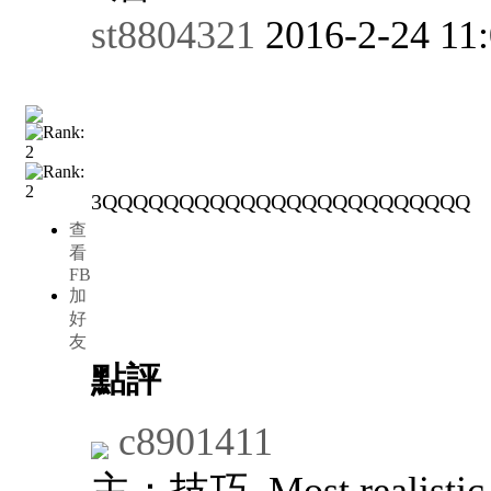
st8804321
2016-2-24 11
3QQQQQQQQQQQQQQQQQQQQQQQQ
查
看
FB
加
好
友
點評
c8901411
主：技巧. Most realistic