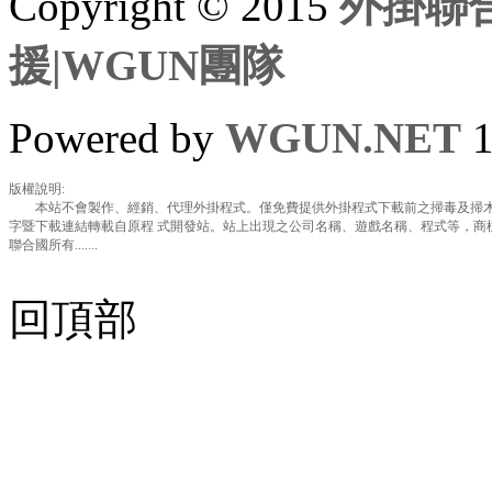
Copyright © 2015
外掛聯合
援|WGUN團隊
Powered by
WGUN.NET
1
版權說明:
本站不會製作、經銷、代理外掛程式。僅免費提供外掛程式下載前之掃毒及掃木
字暨下載連結轉載自原程 式開發站。站上出現之公司名稱、遊戲名稱、程式等，商
聯合國所有.......
回頂部