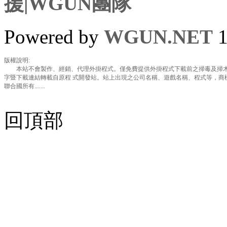
援|WGUN團隊
Powered by
WGUN.NET
1
版權說明:
本站不會製作、經銷、代理外掛程式。僅免費提供外掛程式下載前之掃毒及掃木
字暨下載連結轉載自原程 式開發站。站上出現之公司名稱、遊戲名稱、程式等，商
聯合國所有.......
回頂部