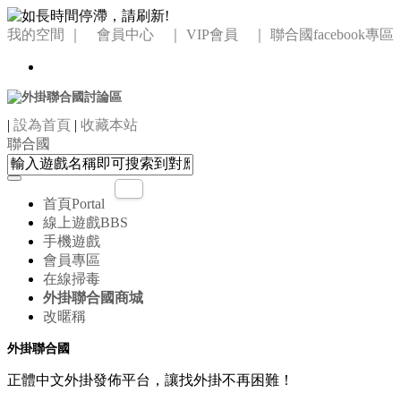
我的空間
｜ 會員中心 ｜
VIP會員 ｜
聯合國facebook專區
|
設為首頁
|
收藏本站
聯合國
首頁
Portal
線上遊戲
BBS
手機遊戲
會員專區
在線掃毒
外掛聯合國商城
改暱稱
外掛聯合國
正體中文外掛發佈平台，讓找外掛不再困難！