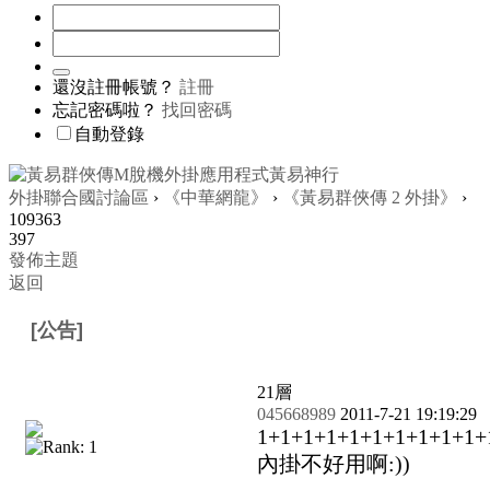
還沒註冊帳號？
註冊
忘記密碼啦？
找回密碼
自動登錄
外掛聯合國討論區
›
《中華網龍》
›
《黃易群俠傳 2 外掛》
›
109363
397
發佈主題
返回
[公告]
黃易群俠傳2-黃易群俠傳2外掛-黃易2神行外掛..
21
層
045668989
2011-7-21 19:19:29
1+1+1+1+1+1+1+1+1+1+
內掛不好用啊:))