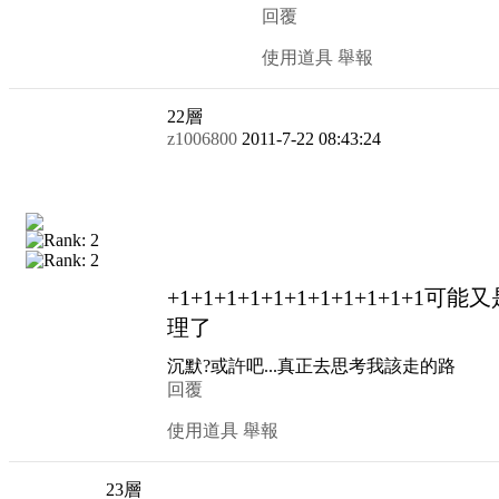
回覆
使用道具
舉報
22
層
z1006800
2011-7-22 08:43:24
+1+1+1+1+1+1+1+1+1+1+1
理了
沉默?或許吧...真正去思考我該走的路
回覆
使用道具
舉報
23
層