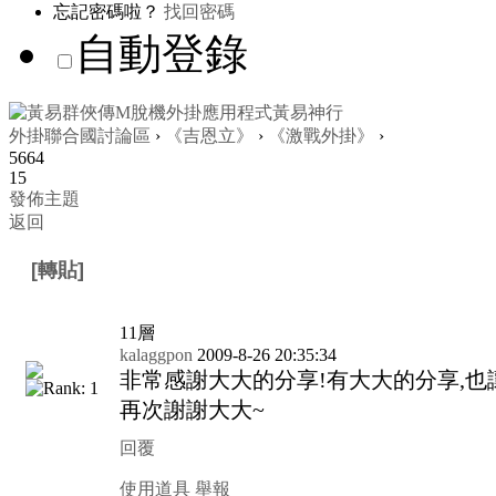
忘記密碼啦？
找回密碼
自動登錄
外掛聯合國討論區
›
《吉恩立》
›
《激戰外掛》
›
5664
15
發佈主題
返回
[轉貼]
「轉載」巴哈姆特 寵物的全資料
11
層
kalaggpon
2009-8-26 20:35:34
非常感謝大大的分享!有大大的分享,也
再次謝謝大大~
回覆
使用道具
舉報