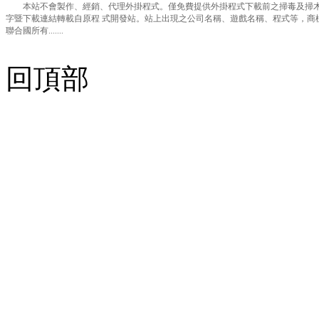
本站不會製作、經銷、代理外掛程式。僅免費提供外掛程式下載前之掃毒及掃木
字暨下載連結轉載自原程 式開發站。站上出現之公司名稱、遊戲名稱、程式等，商
聯合國所有.......
回頂部