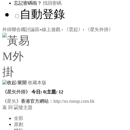
忘記密碼啦？
找回密碼
自動登錄
外掛聯合國討論區
»
線上遊戲
›
《雲起》
›
《星矢外掛》
收藏本版
《星矢外掛》
今日:
0
|
主題:
12
《
星矢
》香港官方網站：
http://so.runup.com.hk
返 回
全部
原創