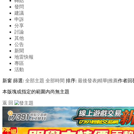
轉貼
發問
建議
申訴
分享
討論
其他
公告
新聞
地雷快報
專區
活動
新窗
篩選:
全部主題
全部時間
排序:
最後發表
|
精華
|
推薦
作者
回
本版塊或指定的範圍內尚無主題
返 回