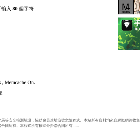
可輸入
80
個字符
es , Memcache On.
隊
等安全檢測驗證，協助會員遠離盜號危險程式。本站所有資料均來自網際網路收集整
有。本程式所有權歸外掛聯合國所有.......