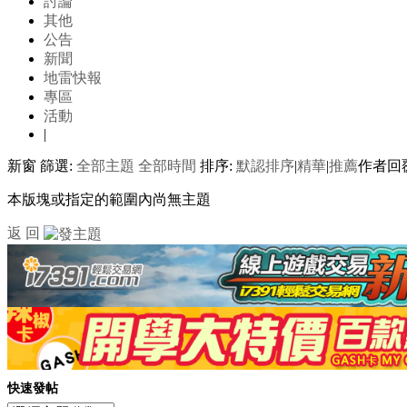
討論
其他
公告
新聞
地雷快報
專區
活動
|
新窗
篩選:
全部主題
全部時間
排序:
默認排序
|
精華
|
推薦
作者
回
本版塊或指定的範圍內尚無主題
返 回
快速發帖