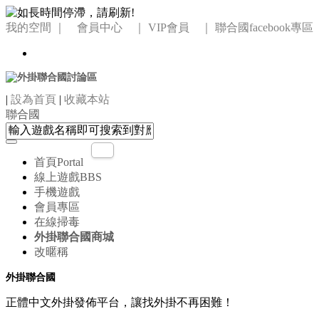
我的空間
｜ 會員中心 ｜
VIP會員 ｜
聯合國facebook專區
|
設為首頁
|
收藏本站
聯合國
首頁
Portal
線上遊戲
BBS
手機遊戲
會員專區
在線掃毒
外掛聯合國商城
改暱稱
外掛聯合國
正體中文外掛發佈平台，讓找外掛不再困難！