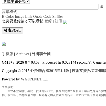
還
高級模式
B
Color
Image
Link
Quote
Code
Smilies
您需要登錄後才可以發帖
登錄
|
註冊
發表POST
手機版
|
Archiver
|
外掛聯合國
GMT+8, 2026-8-7 03:03
, Processed in 0.028144 second(s), 6 queri
Copyright © 2015
外掛聯合國2015年1.1版
|
技術支援|WGUN團
Powered by
WGUN.NET
1.1
版權說明:
本站不會製作、經銷、代理外掛程式。僅免費提供外掛程式下載前之掃毒及掃木馬
稱、程式等，商標及著作權，均歸各公司及程式原創所有，本站程式所有權歸外掛聯合國所