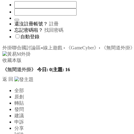
還沒註冊帳號？
註冊
忘記密碼啦？
找回密碼
自動登錄
外掛聯合國討論區
»
線上遊戲
›
《GameCyber》
›
《無間道外掛
收藏本版
《無間道外掛》
今日:
0
|
主題:
16
返 回
全部
原創
轉貼
發問
建議
申訴
分享