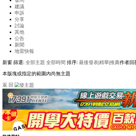
發問
建議
申訴
分享
討論
其他
公告
新聞
地雷快報
新窗
篩選:
全部主題
全部時間
排序:
最後發表
|
精華
|
推薦
作者
回
本版塊或指定的範圍內尚無主題
返 回