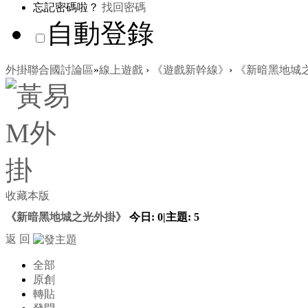
忘記密碼啦？
找回密碼
自動登錄
外掛聯合國討論區
»
線上遊戲
›
《遊戲新幹線》
›
《新暗黑地城
收藏本版
《新暗黑地城之光外掛》
今日:
0
|
主題:
5
返 回
全部
原創
轉貼