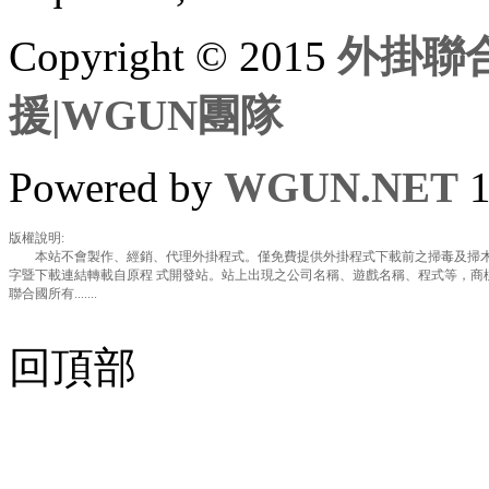
Copyright © 2015
外掛聯合
援|WGUN團隊
Powered by
WGUN.NET
1
版權說明:
本站不會製作、經銷、代理外掛程式。僅免費提供外掛程式下載前之掃毒及掃木
字暨下載連結轉載自原程 式開發站。站上出現之公司名稱、遊戲名稱、程式等，商
聯合國所有.......
回頂部