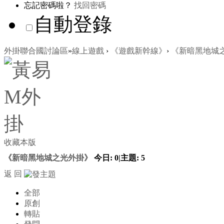
忘記密碼啦？
找回密碼
自動登錄
外掛聯合國討論區
»
線上遊戲
›
《遊戲新幹線》
›
《新暗黑地城
收藏本版
《新暗黑地城之光外掛》
今日:
0
|
主題:
5
返 回
全部
原創
轉貼