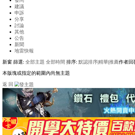
發問
建議
申訴
分享
討論
其他
公告
新聞
地雷快報
新窗
篩選:
全部主題
全部時間
排序:
默認排序
|
精華
|
推薦
作者
回
本版塊或指定的範圍內尚無主題
返 回