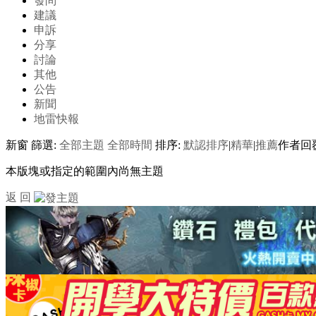
發問
建議
申訴
分享
討論
其他
公告
新聞
地雷快報
新窗
篩選:
全部主題
全部時間
排序:
默認排序
|
精華
|
推薦
作者
回
本版塊或指定的範圍內尚無主題
返 回