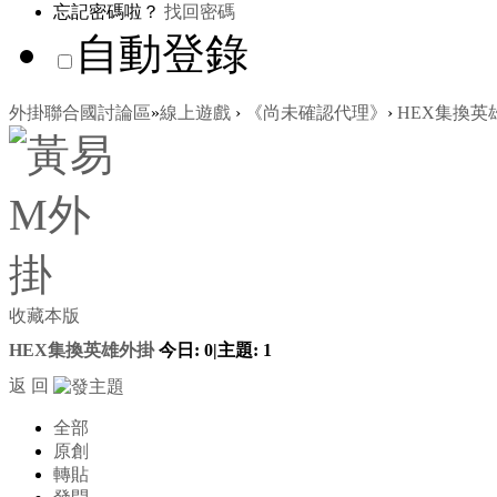
忘記密碼啦？
找回密碼
自動登錄
外掛聯合國討論區
»
線上遊戲
›
《尚未確認代理》
›
HEX集換英
收藏本版
HEX集換英雄外掛
今日:
0
|
主題:
1
返 回
全部
原創
轉貼