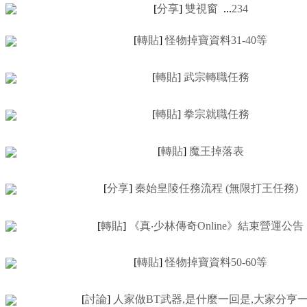
[
分享
]
雙視窗
...
2
3
4
[
轉貼
]
怪物掉寶資料31-40等
[
轉貼
]
武宗轉職任務
[
轉貼
]
拳宗就職任務
[
轉貼
]
魔王掉落表
[
分享
]
秦始皇陵任務流程 (無限打王任務)
[
轉貼
]
《真‧少林傳奇Online》結束營運公告
[
轉貼
]
怪物掉寶資料50-60等
[
討論
]
人家做BT武器,是什麼一回是,大家分亨