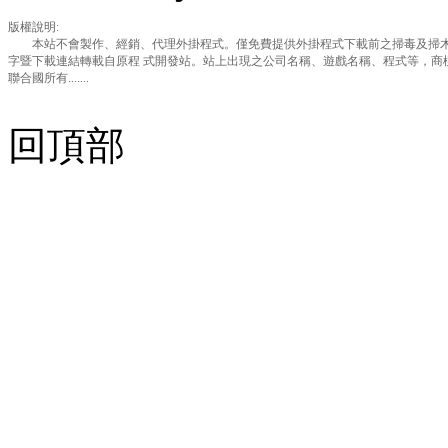
版權說明:
本站不會製作、經銷、代理外掛程式。僅免費提供外掛程式下載前之掃毒及掃木
字暨下載連結轉載自原程 式開發站。站上出現之公司名稱、遊戲名稱、程式等，商
聯合國所有.......
回頂部