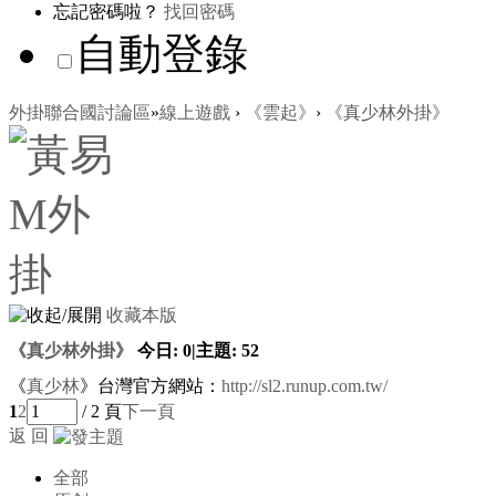
忘記密碼啦？
找回密碼
自動登錄
外掛聯合國討論區
»
線上遊戲
›
《雲起》
›
《真少林外掛》
收藏本版
《真少林外掛》
今日:
0
|
主題:
52
《
真少林
》台灣官方網站：
http://sl2.runup.com.tw/
1
2
/ 2 頁
下一頁
返 回
全部