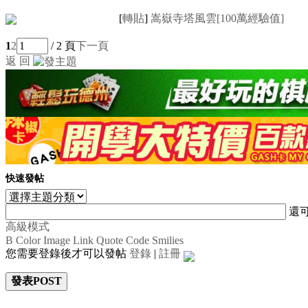
[
轉貼
]
嵩嶽寺塔風雲[100萬經驗值]
1
2
/ 2 頁
下一頁
返 回
快速發帖
還
高級模式
B
Color
Image
Link
Quote
Code
Smilies
您需要登錄後才可以發帖
登錄
|
註冊
發表POST