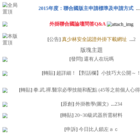
2015年度：聯合國版主申請標準及申請方式
...
外掛聯合國論壇問答Q&A
[
公告
]
真少林安全認證外掛下載網址
...
2
版塊主題
[
發問
]
還有人在玩嗎
[
轉貼
]
超詳細！【對話欄】小技巧大公開～
[
轉貼
]
拳.武.禪.醫宗必學技能和配點 (45等之前個人心得和淺見
[
原創
]
外掛教學(圖文)
...
2
3
4
[
轉貼
]
20~30級武器所需材料
[
申訴
]
今日比人鎖左ａｃ