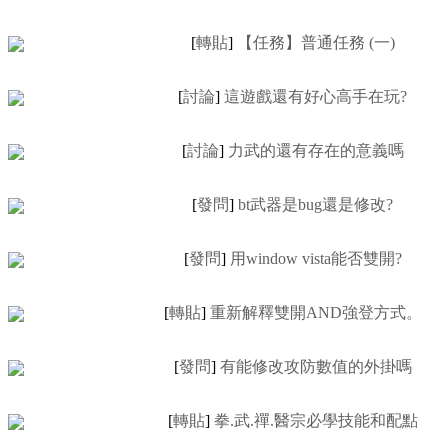
[
轉貼
]
【任務】普通任務 (一)
[
討論
]
這遊戲還有好心高手在玩?
[
討論
]
力武的還有存在的意義嗎
[
發問
]
bt武器是bug還是修改?
[
發問
]
用window vista能否雙開?
[
轉貼
]
重新解釋雙開AND強登方式。
[
發問
]
有能修改攻防數值的外掛嗎
[
轉貼
]
拳.武.禪.醫宗必學技能和配點