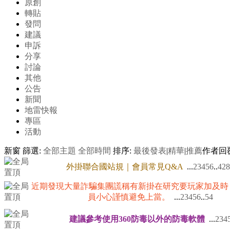
原創
轉貼
發問
建議
申訴
分享
討論
其他
公告
新聞
地雷快報
專區
活動
新窗
篩選:
全部主題
全部時間
排序:
最後發表
|
精華
|
推薦
作者
回
外掛聯合國站規｜會員常見Q&A
...
2
3
4
5
6
..
428
近期發現大量詐騙集團謊稱有新掛在研究要玩家加及時
員小心謹慎避免上當。
...
2
3
4
5
6
..
54
建議參考使用360防毒以外的防毒軟體
...
2
3
4