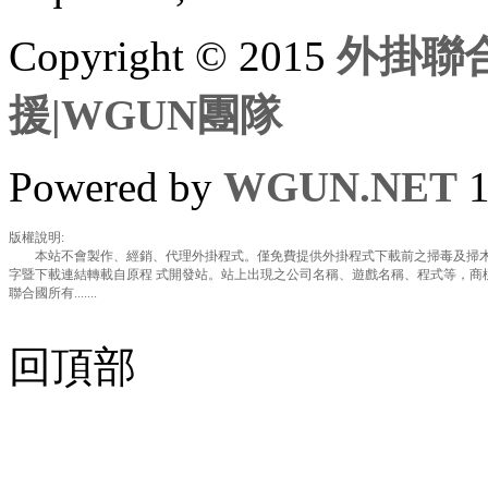
Copyright © 2015
外掛聯合
援|WGUN團隊
Powered by
WGUN.NET
1
版權說明:
本站不會製作、經銷、代理外掛程式。僅免費提供外掛程式下載前之掃毒及掃木
字暨下載連結轉載自原程 式開發站。站上出現之公司名稱、遊戲名稱、程式等，商
聯合國所有.......
回頂部