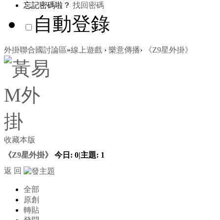
忘記密碼啦？
找回密碼
自動登錄
外掛聯合國討論區
»
線上遊戲
›
樂意傳播
›
《Z9星外掛》
收藏本版
《Z9星外掛》
今日:
0
|
主題:
1
返 回
全部
原創
轉貼