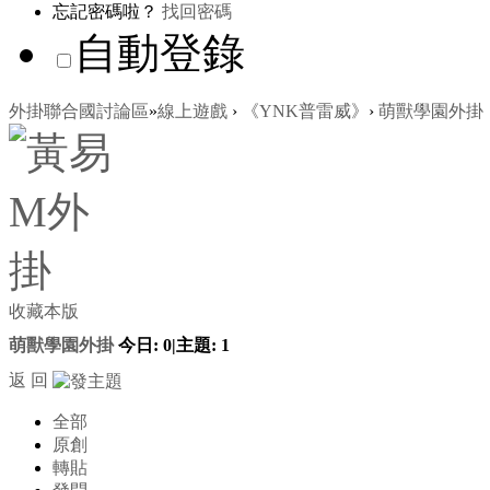
忘記密碼啦？
找回密碼
自動登錄
外掛聯合國討論區
»
線上遊戲
›
《YNK普雷威》
›
萌獸學園外掛
收藏本版
萌獸學園外掛
今日:
0
|
主題:
1
返 回
全部
原創
轉貼