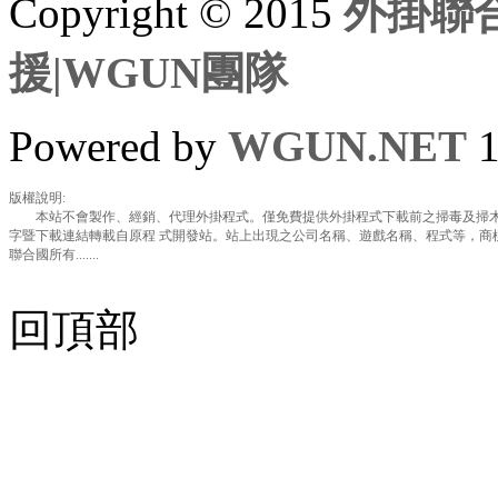
Copyright © 2015
外掛聯合
援|WGUN團隊
Powered by
WGUN.NET
1
版權說明:
本站不會製作、經銷、代理外掛程式。僅免費提供外掛程式下載前之掃毒及掃木
字暨下載連結轉載自原程 式開發站。站上出現之公司名稱、遊戲名稱、程式等，商
聯合國所有.......
回頂部