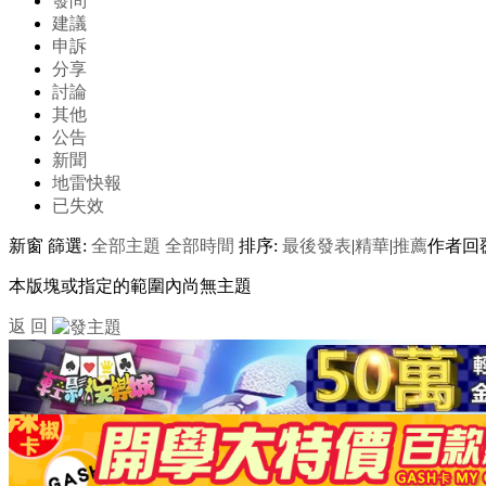
發問
建議
申訴
分享
討論
其他
公告
新聞
地雷快報
已失效
新窗
篩選:
全部主題
全部時間
排序:
最後發表
|
精華
|
推薦
作者
回
本版塊或指定的範圍內尚無主題
返 回