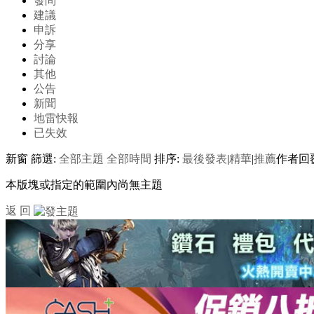
發問
建議
申訴
分享
討論
其他
公告
新聞
地雷快報
已失效
新窗
篩選:
全部主題
全部時間
排序:
最後發表
|
精華
|
推薦
作者
回
本版塊或指定的範圍內尚無主題
返 回