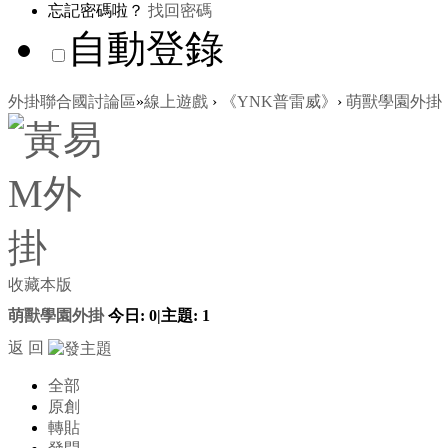
忘記密碼啦？
找回密碼
自動登錄
外掛聯合國討論區
»
線上遊戲
›
《YNK普雷威》
›
萌獸學園外掛
收藏本版
萌獸學園外掛
今日:
0
|
主題:
1
返 回
全部
原創
轉貼