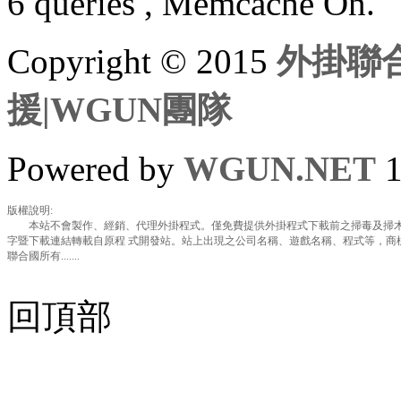
6 queries , Memcache On.
Copyright © 2015
外掛聯合
援|WGUN團隊
Powered by
WGUN.NET
1
版權說明:
本站不會製作、經銷、代理外掛程式。僅免費提供外掛程式下載前之掃毒及掃木
字暨下載連結轉載自原程 式開發站。站上出現之公司名稱、遊戲名稱、程式等，商
聯合國所有.......
回頂部