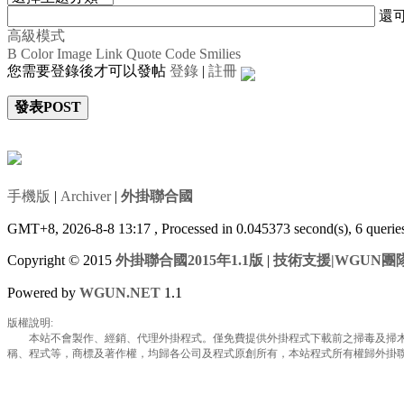
還
高級模式
B
Color
Image
Link
Quote
Code
Smilies
您需要登錄後才可以發帖
登錄
|
註冊
發表POST
手機版
|
Archiver
|
外掛聯合國
GMT+8, 2026-8-8 13:17
, Processed in 0.045373 second(s), 6 queri
Copyright © 2015
外掛聯合國2015年1.1版
|
技術支援|WGUN團
Powered by
WGUN.NET
1.1
版權說明:
本站不會製作、經銷、代理外掛程式。僅免費提供外掛程式下載前之掃毒及掃木馬
稱、程式等，商標及著作權，均歸各公司及程式原創所有，本站程式所有權歸外掛聯合國所