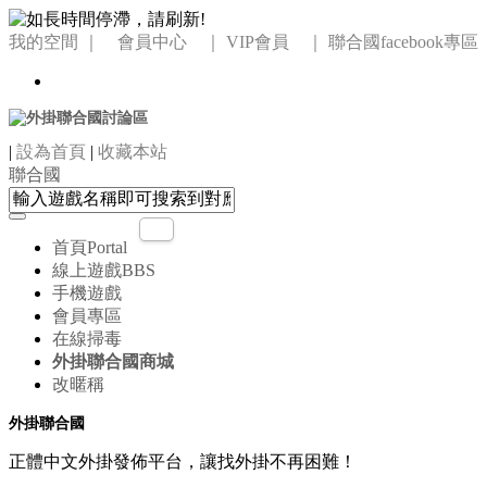
我的空間
｜ 會員中心 ｜
VIP會員 ｜
聯合國facebook專區
|
設為首頁
|
收藏本站
聯合國
首頁
Portal
線上遊戲
BBS
手機遊戲
會員專區
在線掃毒
外掛聯合國商城
改暱稱
外掛聯合國
正體中文外掛發佈平台，讓找外掛不再困難！