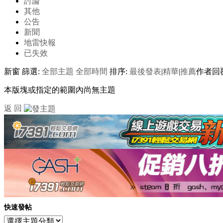
討論
其他
公告
新聞
地雷快報
已失效
新窗
篩選:
全部主題
全部時間
排序:
最後發表
|
精華
|
推薦
作者
回
本版塊或指定的範圍內尚無主題
返 回
快速發帖