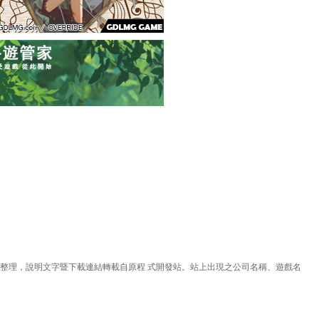
理，說明文字暨下載連結轉載自原程 式開發站。站上出現之公司名稱、遊戲名