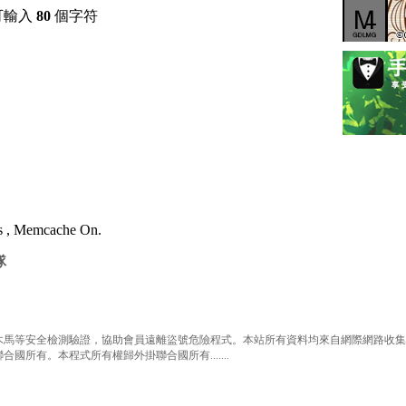
可輸入
80
個字符
es , Memcache On.
隊
等安全檢測驗證，協助會員遠離盜號危險程式。本站所有資料均來自網際網路收集整
有。本程式所有權歸外掛聯合國所有.......