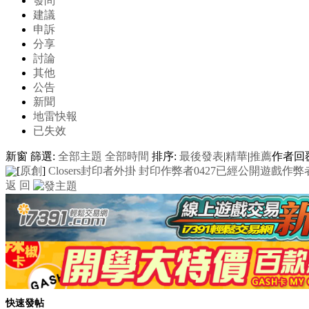
發問
建議
申訴
分享
討論
其他
公告
新聞
地雷快報
已失效
新窗
篩選:
全部主題
全部時間
排序:
最後發表
|
精華
|
推薦
作者
回
[
原創
]
Closers封印者外掛 封印作弊者0427已經公開
遊戲作弊
返 回
快速發帖