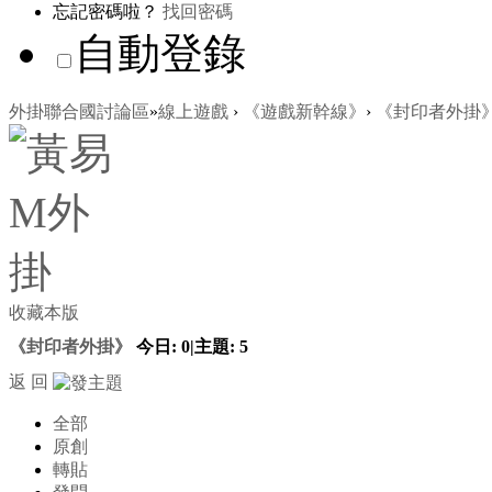
忘記密碼啦？
找回密碼
自動登錄
外掛聯合國討論區
»
線上遊戲
›
《遊戲新幹線》
›
《封印者外掛
收藏本版
《封印者外掛》
今日:
0
|
主題:
5
返 回
全部
原創
轉貼