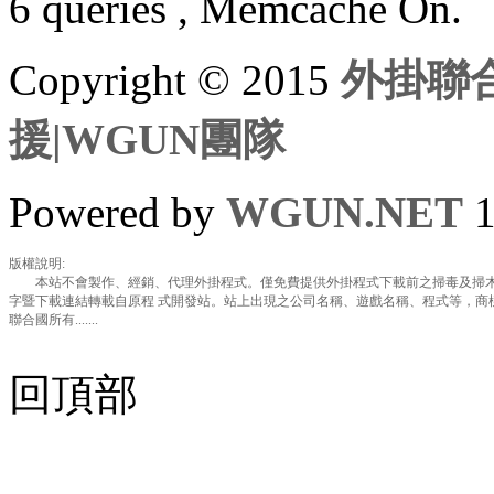
6 queries , Memcache On.
Copyright © 2015
外掛聯合
援|WGUN團隊
Powered by
WGUN.NET
1
版權說明:
本站不會製作、經銷、代理外掛程式。僅免費提供外掛程式下載前之掃毒及掃木
字暨下載連結轉載自原程 式開發站。站上出現之公司名稱、遊戲名稱、程式等，商
聯合國所有.......
回頂部