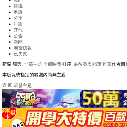
發問
建議
申訴
分享
討論
其他
公告
新聞
地雷快報
已失效
新窗
篩選:
全部主題
全部時間
排序:
最後發表
|
精華
|
推薦
作者
回
本版塊或指定的範圍內尚無主題
返 回