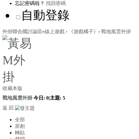
忘記密碼啦？
找回密碼
自動登錄
外掛聯合國討論區
»
線上遊戲
›
《遊戲橘子》
›
戰地風雲外掛
收藏本版
戰地風雲外掛
今日:
0
|
主題:
5
返 回
全部
原創
轉貼