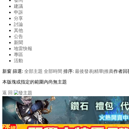
發問
建議
申訴
分享
討論
其他
公告
新聞
地雷快報
專區
活動
新窗
篩選:
全部主題
全部時間
排序:
最後發表
|
精華
|
推薦
作者
回
本版塊或指定的範圍內尚無主題
返 回