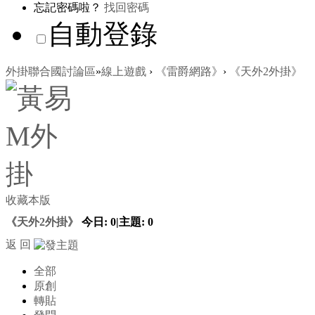
忘記密碼啦？
找回密碼
自動登錄
外掛聯合國討論區
»
線上遊戲
›
《雷爵網路》
›
《天外2外掛》
收藏本版
《天外2外掛》
今日:
0
|
主題:
0
返 回
全部
原創
轉貼