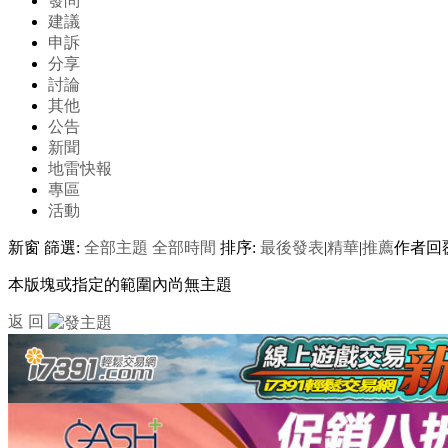
發問
建議
申訴
分享
討論
其他
公告
新聞
地雷快報
專區
活動
新窗
篩選:
全部主題
全部時間
排序:
最後發表
|
精華
|
推薦
作者
回
本版塊或指定的範圍內尚無主題
返 回