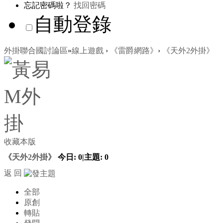
忘記密碼啦？
找回密碼
自動登錄
外掛聯合國討論區
»
線上遊戲
›
《雷爵網路》
›
《天外2外掛》
收藏本版
《天外2外掛》
今日:
0
|
主題:
0
返 回
全部
原創
轉貼