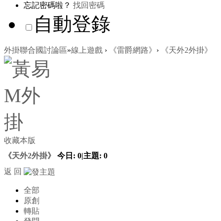
忘記密碼啦？
找回密碼
自動登錄
外掛聯合國討論區
»
線上遊戲
›
《雷爵網路》
›
《天外2外掛》
收藏本版
《天外2外掛》
今日:
0
|
主題:
0
返 回
全部
原創
轉貼