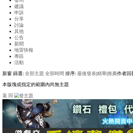
發問
建議
申訴
分享
討論
其他
公告
新聞
地雷快報
專區
活動
新窗
篩選:
全部主題
全部時間
排序:
最後發表
|
精華
|
推薦
作者
回
本版塊或指定的範圍內尚無主題
返 回