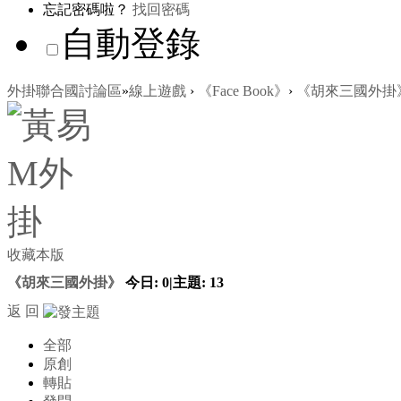
忘記密碼啦？
找回密碼
自動登錄
外掛聯合國討論區
»
線上遊戲
›
《Face Book》
›
《胡來三國外掛
收藏本版
《胡來三國外掛》
今日:
0
|
主題:
13
返 回
全部
原創
轉貼