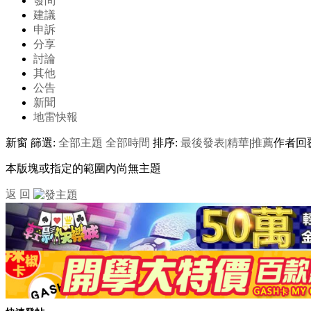
發問
建議
申訴
分享
討論
其他
公告
新聞
地雷快報
新窗
篩選:
全部主題
全部時間
排序:
最後發表
|
精華
|
推薦
作者
回
本版塊或指定的範圍內尚無主題
返 回