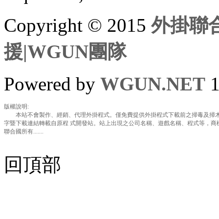
Copyright © 2015
外掛聯合
援|WGUN團隊
Powered by
WGUN.NET
1
版權說明:
本站不會製作、經銷、代理外掛程式。僅免費提供外掛程式下載前之掃毒及掃木
字暨下載連結轉載自原程 式開發站。站上出現之公司名稱、遊戲名稱、程式等，商
聯合國所有.......
回頂部