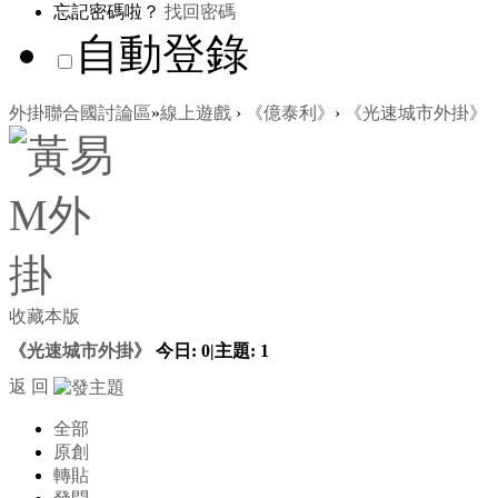
忘記密碼啦？
找回密碼
自動登錄
外掛聯合國討論區
»
線上遊戲
›
《億泰利》
›
《光速城市外掛》
收藏本版
《光速城市外掛》
今日:
0
|
主題:
1
返 回
全部
原創
轉貼