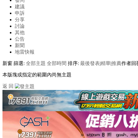
發問
建議
申訴
分享
討論
其他
公告
新聞
地雷快報
新窗
篩選:
全部主題
全部時間
排序:
最後發表
|
精華
|
推薦
作者
回
本版塊或指定的範圍內尚無主題
返 回