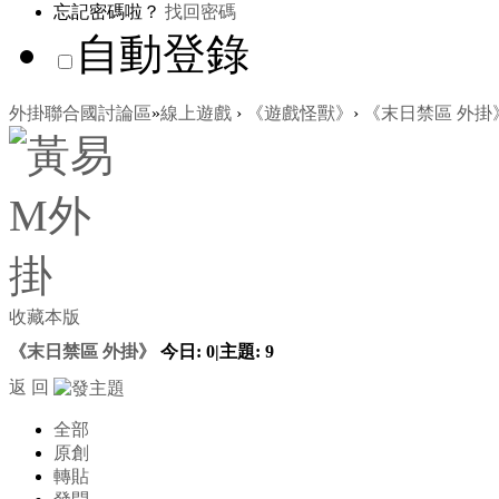
忘記密碼啦？
找回密碼
自動登錄
外掛聯合國討論區
»
線上遊戲
›
《遊戲怪獸》
›
《末日禁區 外掛
收藏本版
《末日禁區 外掛》
今日:
0
|
主題:
9
返 回
全部
原創
轉貼