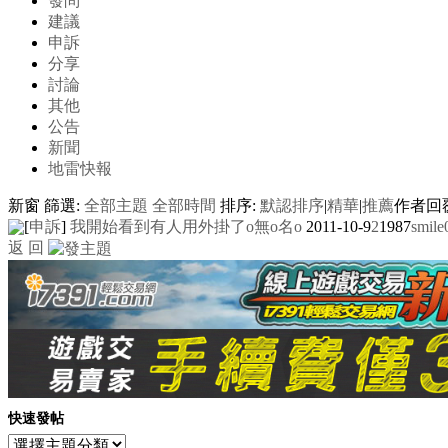
發問
建議
申訴
分享
討論
其他
公告
新聞
地雷快報
新窗
篩選:
全部主題
全部時間
排序:
默認排序
|
精華
|
推薦
作者
回
[
申訴
]
我開始看到有人用外掛了
o無o名o
2011-10-9
2
1987
smil
返 回
快速發帖