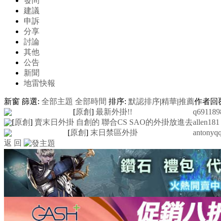
發問
建議
申訴
分享
討論
其他
公告
新聞
地雷快報
新窗
篩選:
全部主題
全部時間
排序:
默認排序
|
精華
|
推薦
作者
回
[
原創
]
最新外掛!!
q691189
[
原創
]
賣末日外掛 自創的 聯合CS SAO的外掛放進去
allen181
[
原創
]
末日禁區外掛
antonyq
返 回