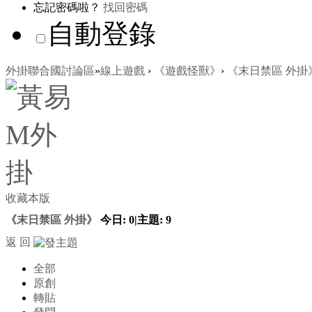
忘記密碼啦？
找回密碼
自動登錄
外掛聯合國討論區
»
線上遊戲
›
《遊戲怪獸》
›
《末日禁區 外掛
收藏本版
《末日禁區 外掛》
今日:
0
|
主題:
9
返 回
全部
原創
轉貼