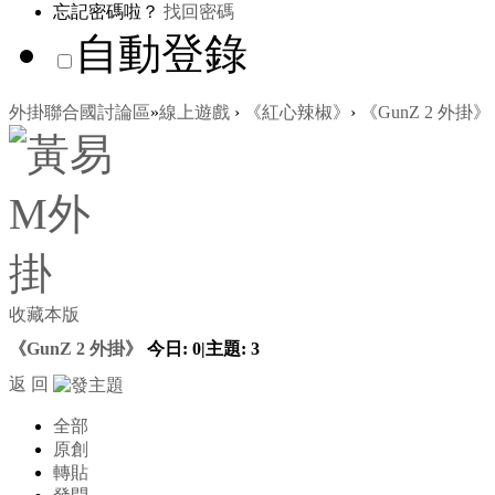
忘記密碼啦？
找回密碼
自動登錄
外掛聯合國討論區
»
線上遊戲
›
《紅心辣椒》
›
《GunZ 2 外掛》
收藏本版
《GunZ 2 外掛》
今日:
0
|
主題:
3
返 回
全部
原創
轉貼