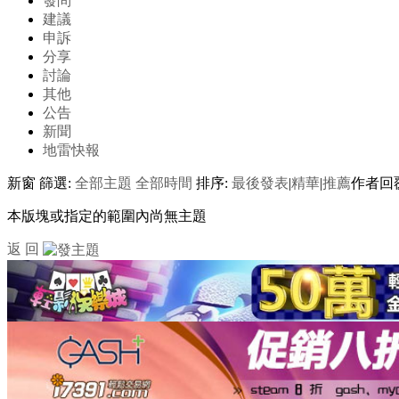
發問
建議
申訴
分享
討論
其他
公告
新聞
地雷快報
新窗
篩選:
全部主題
全部時間
排序:
最後發表
|
精華
|
推薦
作者
回
本版塊或指定的範圍內尚無主題
返 回