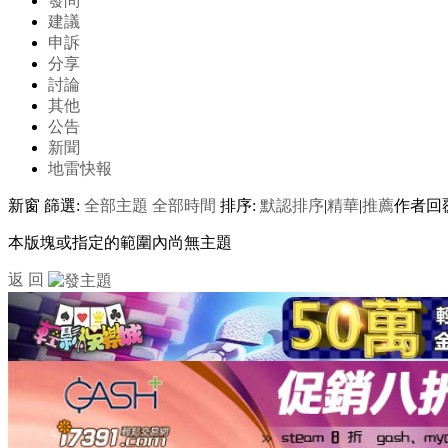
發問
建議
申訴
分享
討論
其他
公告
新聞
地雷快報
新窗
篩選:
全部主題
全部時間
排序:
默認排序
|
精華
|
推薦
作者
回
本版塊或指定的範圍內尚無主題
返 回