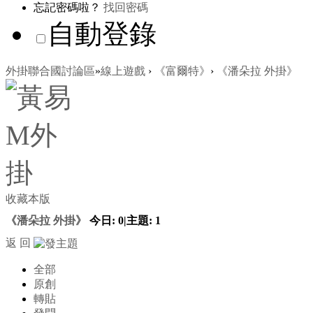
忘記密碼啦？
找回密碼
自動登錄
外掛聯合國討論區
»
線上遊戲
›
《富爾特》
›
《潘朵拉 外掛》
收藏本版
《潘朵拉 外掛》
今日:
0
|
主題:
1
返 回
全部
原創
轉貼