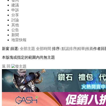
發問
建議
申訴
分享
討論
其他
公告
新聞
地雷快報
新窗
篩選:
全部主題
全部時間
排序:
默認排序
|
精華
|
推薦
作者
回
本版塊或指定的範圍內尚無主題
返 回