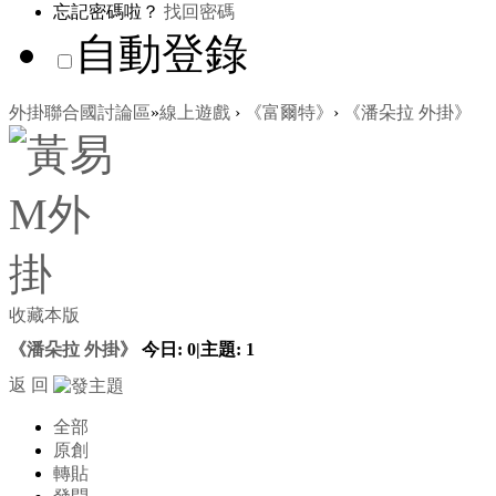
忘記密碼啦？
找回密碼
自動登錄
外掛聯合國討論區
»
線上遊戲
›
《富爾特》
›
《潘朵拉 外掛》
收藏本版
《潘朵拉 外掛》
今日:
0
|
主題:
1
返 回
全部
原創
轉貼