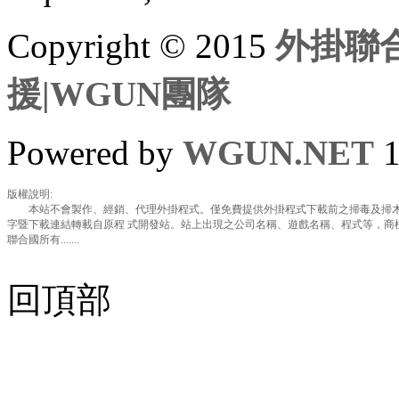
Copyright © 2015
外掛聯合
援|WGUN團隊
Powered by
WGUN.NET
1
版權說明:
本站不會製作、經銷、代理外掛程式。僅免費提供外掛程式下載前之掃毒及掃木
字暨下載連結轉載自原程 式開發站。站上出現之公司名稱、遊戲名稱、程式等，商
聯合國所有.......
回頂部