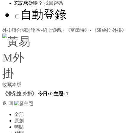
忘記密碼啦？
找回密碼
自動登錄
外掛聯合國討論區
»
線上遊戲
›
《富爾特》
›
《潘朵拉 外掛》
收藏本版
《潘朵拉 外掛》
今日:
0
|
主題:
1
返 回
全部
原創
轉貼