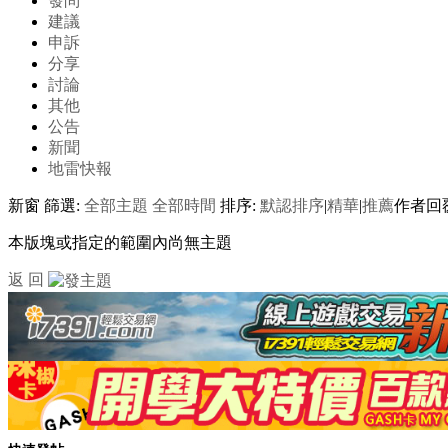
發問
建議
申訴
分享
討論
其他
公告
新聞
地雷快報
新窗
篩選:
全部主題
全部時間
排序:
默認排序
|
精華
|
推薦
作者
回
本版塊或指定的範圍內尚無主題
返 回