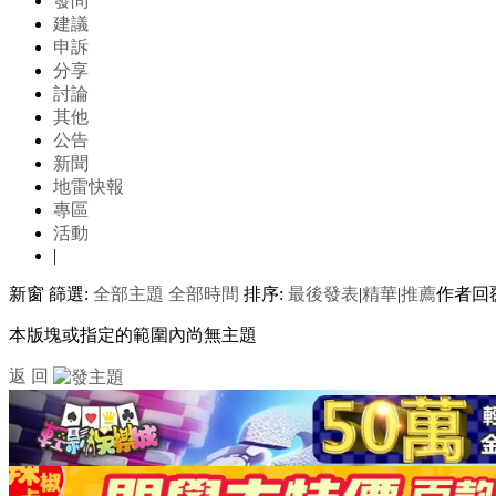
發問
建議
申訴
分享
討論
其他
公告
新聞
地雷快報
專區
活動
|
新窗
篩選:
全部主題
全部時間
排序:
最後發表
|
精華
|
推薦
作者
回
本版塊或指定的範圍內尚無主題
返 回