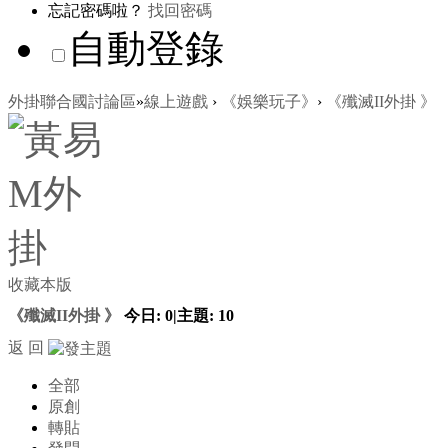
忘記密碼啦？
找回密碼
自動登錄
外掛聯合國討論區
»
線上遊戲
›
《娛樂玩子》
›
《殲滅II外掛 》
收藏本版
《殲滅II外掛 》
今日:
0
|
主題:
10
返 回
全部
原創
轉貼