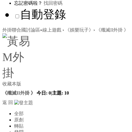
忘記密碼啦？
找回密碼
自動登錄
外掛聯合國討論區
»
線上遊戲
›
《娛樂玩子》
›
《殲滅II外掛 》
收藏本版
《殲滅II外掛 》
今日:
0
|
主題:
10
返 回
全部
原創
轉貼