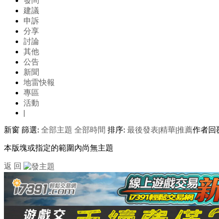
發問
建議
申訴
分享
討論
其他
公告
新聞
地雷快報
專區
活動
|
新窗
篩選:
全部主題
全部時間
排序:
最後發表
|
精華
|
推薦
作者
回
本版塊或指定的範圍內尚無主題
返 回