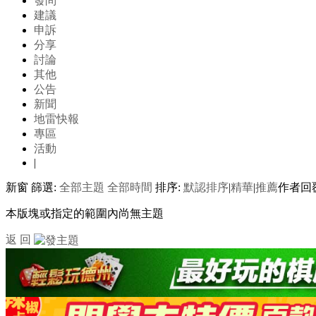
發問
建議
申訴
分享
討論
其他
公告
新聞
地雷快報
專區
活動
|
新窗
篩選:
全部主題
全部時間
排序:
默認排序
|
精華
|
推薦
作者
回
本版塊或指定的範圍內尚無主題
返 回