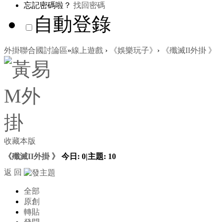
忘記密碼啦？
找回密碼
自動登錄
外掛聯合國討論區
»
線上遊戲
›
《娛樂玩子》
›
《殲滅II外掛 》
收藏本版
《殲滅II外掛 》
今日:
0
|
主題:
10
返 回
全部
原創
轉貼