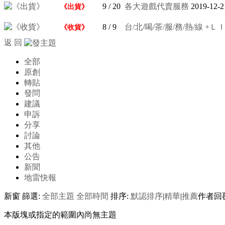
9
/ 20
各大遊戲代賣服務
2019-12-2
《出貨》
8
/ 9
台/北/喝/茶/服/務/熱/線 +ＬＩＮ
《收貨》
返 回
全部
原創
轉貼
發問
建議
申訴
分享
討論
其他
公告
新聞
地雷快報
新窗
篩選:
全部主題
全部時間
排序:
默認排序
|
精華
|
推薦
作者
回
本版塊或指定的範圍內尚無主題