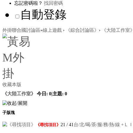
忘記密碼啦？
找回密碼
自動登錄
外掛聯合國討論區
»
線上遊戲
›
《綜合討論區》
›
《大陸工作室
收藏本版
《大陸工作室》
今日:
0
|
主題:
0
子版塊
21
/ 41
台/北/喝/茶/服/務/熱/線 +ＬＩＮ
《尋找項目》