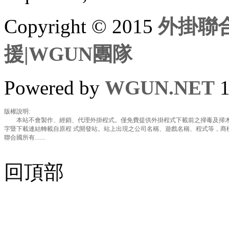
Copyright © 2015
外掛聯合
援|WGUN團隊
Powered by
WGUN.NET
1
版權說明:
本站不會製作、經銷、代理外掛程式。僅免費提供外掛程式下載前之掃毒及掃木
字暨下載連結轉載自原程 式開發站。站上出現之公司名稱、遊戲名稱、程式等，商
聯合國所有.......
回頂部