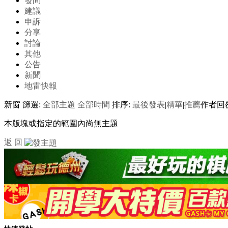
發問
建議
申訴
分享
討論
其他
公告
新聞
地雷快報
新窗
篩選:
全部主題
全部時間
排序:
最後發表
|
精華
|
推薦
作者
回
本版塊或指定的範圍內尚無主題
返 回