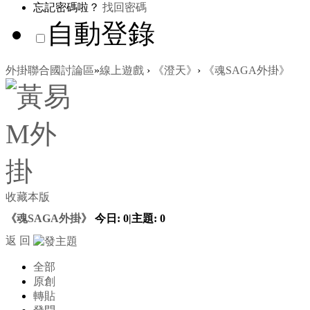
忘記密碼啦？
找回密碼
自動登錄
外掛聯合國討論區
»
線上遊戲
›
《澄天》
›
《魂SAGA外掛》
收藏本版
《魂SAGA外掛》
今日:
0
|
主題:
0
返 回
全部
原創
轉貼