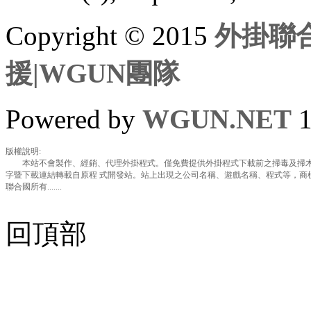
Copyright © 2015
外掛聯合
援|WGUN團隊
Powered by
WGUN.NET
1
版權說明:
本站不會製作、經銷、代理外掛程式。僅免費提供外掛程式下載前之掃毒及掃木
字暨下載連結轉載自原程 式開發站。站上出現之公司名稱、遊戲名稱、程式等，商
聯合國所有.......
回頂部