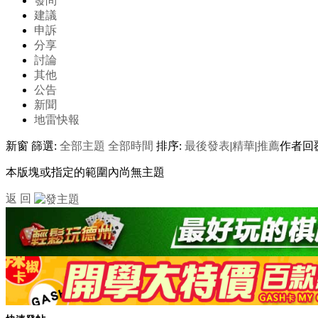
發問
建議
申訴
分享
討論
其他
公告
新聞
地雷快報
新窗
篩選:
全部主題
全部時間
排序:
最後發表
|
精華
|
推薦
作者
回
本版塊或指定的範圍內尚無主題
返 回