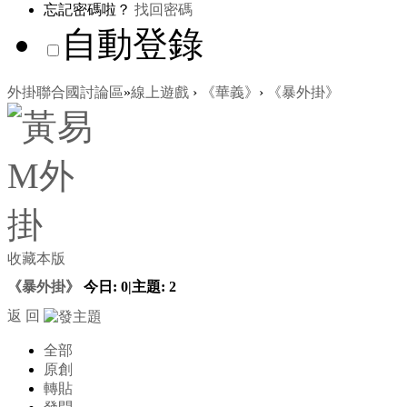
忘記密碼啦？
找回密碼
自動登錄
外掛聯合國討論區
»
線上遊戲
›
《華義》
›
《暴外掛》
收藏本版
《暴外掛》
今日:
0
|
主題:
2
返 回
全部
原創
轉貼