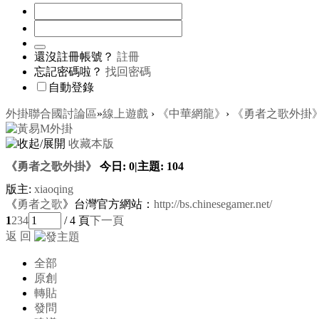
還沒註冊帳號？
註冊
忘記密碼啦？
找回密碼
自動登錄
外掛聯合國討論區
»
線上遊戲
›
《中華網龍》
›
《勇者之歌外掛
收藏本版
《勇者之歌外掛》
今日:
0
|
主題:
104
版主:
xiaoqing
《
勇者之歌
》台灣官方網站：
http://bs.chinesegamer.net/
1
2
3
4
/ 4 頁
下一頁
返 回
全部
原創
轉貼
發問