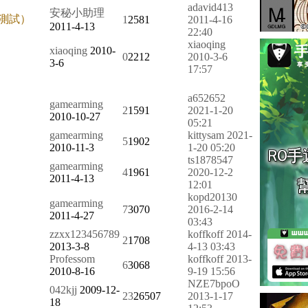
adavid413
安秘小助理
費測試）
1
2581
2011-4-16
2011-4-13
22:40
xiaoqing
xiaoqing
2010-
0
2212
2010-3-6
3-6
17:57
a652652
gamearming
2
1591
2021-1-20
2010-10-27
05:21
gamearming
kittysam
2021-
5
1902
2010-11-3
1-20 05:20
ts1878547
gamearming
4
1961
2020-12-2
2011-4-13
12:01
kopd20130
gamearming
7
3070
2016-2-14
2011-4-27
03:43
zzxx123456789
koffkoff
2014-
2
1708
2013-3-8
4-13 03:43
Professom
koffkoff
2013-
6
3068
2010-8-16
9-19 15:56
NZE7bpoO
042kjj
2009-12-
23
26507
2013-1-17
18