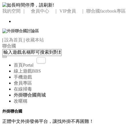
我的空間
｜ 會員中心 ｜
VIP會員 ｜
聯合國facebook專區
|
設為首頁
|
收藏本站
聯合國
首頁
Portal
線上遊戲
BBS
手機遊戲
會員專區
在線掃毒
外掛聯合國商城
改暱稱
外掛聯合國
正體中文外掛發佈平台，讓找外掛不再困難！