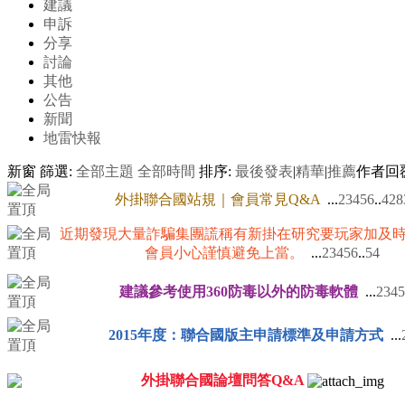
建議
申訴
分享
討論
其他
公告
新聞
地雷快報
新窗
篩選:
全部主題
全部時間
排序:
最後發表
|
精華
|
推薦
作者
回
外掛聯合國站規｜會員常見Q&A
...
2
3
4
5
6
..
428
近期發現大量詐騙集團謊稱有新掛在研究要玩家加及
會員小心謹慎避免上當。
...
2
3
4
5
6
..
54
建議參考使用360防毒以外的防毒軟體
...
2
3
4
5
2015年度：聯合國版主申請標準及申請方式
...
外掛聯合國論壇問答Q&A