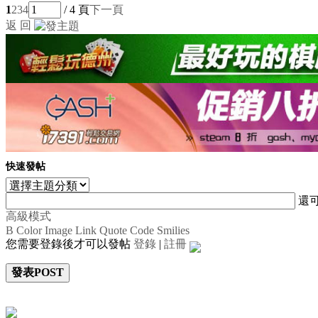
1
2
3
4
/ 4 頁
下一頁
返 回
快速發帖
還
高級模式
B
Color
Image
Link
Quote
Code
Smilies
您需要登錄後才可以發帖
登錄
|
註冊
發表POST