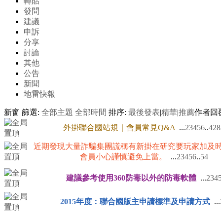
轉貼
發問
建議
申訴
分享
討論
其他
公告
新聞
地雷快報
新窗
篩選:
全部主題
全部時間
排序:
最後發表
|
精華
|
推薦
作者
回
外掛聯合國站規｜會員常見Q&A
...
2
3
4
5
6
..
428
近期發現大量詐騙集團謊稱有新掛在研究要玩家加及
會員小心謹慎避免上當。
...
2
3
4
5
6
..
54
建議參考使用360防毒以外的防毒軟體
...
2
3
4
2015年度：聯合國版主申請標準及申請方式
...