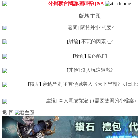
外掛聯合國論壇問答Q&A
版塊主題
[
發問
]
關於外掛!想要?
[
討論
]
不玩的因素?_?
[
原創
]
長的戰鬥
[
其他
]
沒人玩這遊戲?
[
轉貼
]
穿越歷史 爭奪傾城美人《天下皇朝》明日正
[
建議
]
本人電腦從灌了(需要雙開的小檔案)
返 回