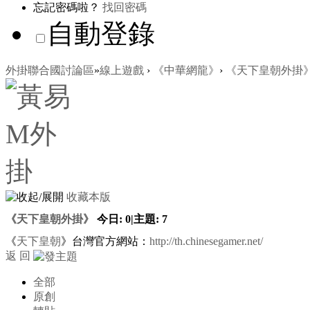
忘記密碼啦？
找回密碼
自動登錄
外掛聯合國討論區
»
線上遊戲
›
《中華網龍》
›
《天下皇朝外掛
收藏本版
《天下皇朝外掛》
今日:
0
|
主題:
7
《
天下皇朝
》台灣官方網站：
http://th.chinesegamer.net/
返 回
全部
原創