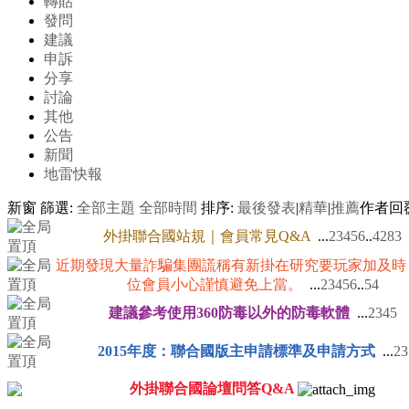
轉貼
發問
建議
申訴
分享
討論
其他
公告
新聞
地雷快報
新窗
篩選:
全部主題
全部時間
排序:
最後發表
|
精華
|
推薦
作者
回
外掛聯合國站規｜會員常見Q&A
...
2
3
4
5
6
..
4283
近期發現大量詐騙集團謊稱有新掛在研究要玩家加及時
位會員小心謹慎避免上當。
...
2
3
4
5
6
..
54
建議參考使用360防毒以外的防毒軟體
...
2
3
4
5
2015年度：聯合國版主申請標準及申請方式
...
2
3
外掛聯合國論壇問答Q&A