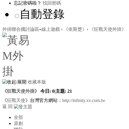
忘記密碼啦？
找回密碼
自動登錄
外掛聯合國討論區
»
線上遊戲
›
《依斯楚》
›
《狂戰天使外掛》
收藏本版
《狂戰天使外掛》
今日:
0
|
主題:
21
《
狂戰天使
》台灣官方網站：
http://infinity.xv.com.tw
返 回
全部
原創