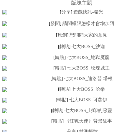
版塊主題
[
分享
]
遊戲快訊-曝光
[
發問
]
請問權限怎樣才會增加阿
[
原創
]
想問問大家的意見
[
轉貼
]
七大BOSS_沙迦
[
轉貼
]
七大BOSS_地獄魔龍
[
轉貼
]
七大BOSS_玫瑰城主
[
轉貼
]
七大BOSS_迪洛普 塔根
[
轉貼
]
七大BOSS_哈桑
[
轉貼
]
七大BOSS_可蘿伊
[
轉貼
]
七大BOSS_封印的惡靈
[
轉貼
]
《狂戰天使》背景故事
[
分享
]
封測帳號