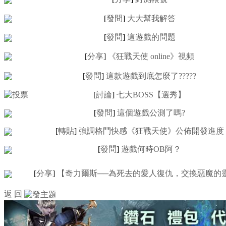
[
發問
]
大大幫我解答
[
發問
]
這遊戲的問題
[
分享
]
《狂戰天使 online》視頻
[
發問
]
這款遊戲到底怎麼了?????
[
討論
]
七大BOSS【選秀】
[
發問
]
這個遊戲公測了嗎?
[
轉貼
]
強調格鬥快感《狂戰天使》公佈開發進度
[
發問
]
遊戲何時OB阿？
[
分享
]
【奇力爾斯──為死去的愛人復仇，交換惡魔的
返 回